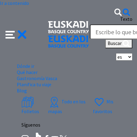
Ir a contenido
Texto
Buscar
Se
Dónde ir
Qué hacer
Gastronomía Vasca
Planifica tu viaje
Blog
Todo en los
Mis
Folletos
mapas
favoritos
Síguenos