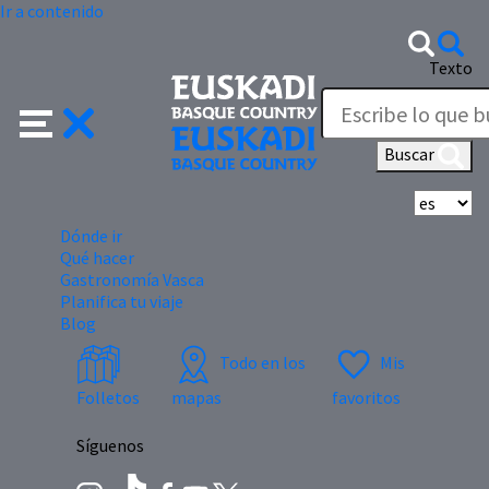
Ir a contenido
Texto
Buscar
Se
Dónde ir
Qué hacer
Gastronomía Vasca
Planifica tu viaje
Blog
Todo en los
Mis
Folletos
mapas
favoritos
Síguenos