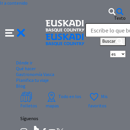
Ir a contenido
Texto
Buscar
Se
Dónde ir
Qué hacer
Gastronomía Vasca
Planifica tu viaje
Blog
Todo en los
Mis
Folletos
mapas
favoritos
Síguenos