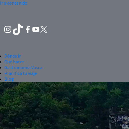
Ir a contenido
Dónde ir
Qué hacer
Gastronomía Vasca
Planifica tu viaje
Blog