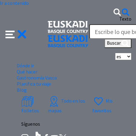
Ir a contenido
Texto
Buscar
Se
Dónde ir
Qué hacer
Gastronomía Vasca
Planifica tu viaje
Blog
Todo en los
Mis
Folletos
mapas
favoritos
Síguenos