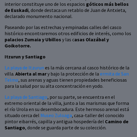
interior constituye uno de los espacios
góticos más bellos
de Euskadi
, donde destaca un retablo de Juan de Antxieta,
declarado monumento nacional.
Paseando por las estrechas y empinadas calles del casco
histórico encontraremos otros edificios de interés, como los
palacios Zumaia y Ubillos
y las c
asas Olazábal y
Goikotorre.
Itzurun y Santiago
La playa de Itzurun
es la más cercana al casco histórico de la
villa.
Abierta al mar
y bajo la protección de la
ermita de San
Telmo
, sus arenas y aguas tienen propiedades beneficiosas
para la salud por su alta concentración en yodo.
La playa de Santiago
, por su parte, se encuentra en el
extremo oriental de la villa, junto a las marismas que forma
el río Urola en su desembocadura. Este hermoso arenal está
situado cerca del
Museo Zuloaga
, casa-taller del conocido
pintor eibarrés, capilla y antigua hospedería del
Camino de
Santiago
, donde se guarda parte de su colección.