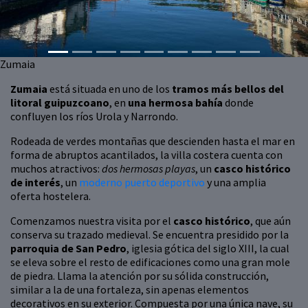
Zumaia
Zumaia
está situada en uno de los
tramos más bellos del
litoral guipuzcoano
, en
una hermosa bahía
donde
confluyen los ríos Urola y Narrondo.
Rodeada de verdes montañas que descienden hasta el mar en
forma de abruptos acantilados, la villa costera cuenta con
muchos atractivos:
dos hermosas playas
, un
casco histórico
de interés
, un
moderno puerto deportivo
y una amplia
oferta hostelera.
Comenzamos nuestra visita por el
casco histórico
, que aún
conserva su trazado medieval. Se encuentra presidido por la
parroquia de San Pedro
, iglesia gótica del siglo XIII, la cual
se eleva sobre el resto de edificaciones como una gran mole
de piedra. Llama la atención por su sólida construcción,
similar a la de una fortaleza, sin apenas elementos
decorativos en su exterior. Compuesta por una única nave, su