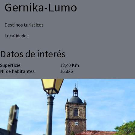
Gernika-Lumo
Destinos turísticos
Localidades
Datos de interés
Superficie
18,40 Km
Nº de habitantes
16.826
Previous
Next