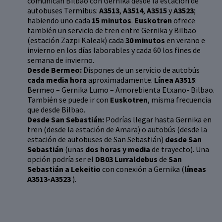
comunican Bilbao con Gernika desde la estación de
autobuses Termibus:
A3513
,
A3514
,
A3515
y
A3523
;
habiendo uno cada
15 minutos
.
Euskotren
ofrece
también un servicio de tren entre Gernika y Bilbao
(estación Zazpi Kaleak) cada
30 minutos
en verano e
invierno en los días laborables y cada 60 los fines de
semana de invierno.
Desde Bermeo:
Dispones de un servicio de autobús
cada media hora
aproximadamente.
Línea A3515
:
Bermeo – Gernika Lumo – Amorebienta Etxano- Bilbao.
También se puede ir con
Euskotren
, misma frecuencia
que desde Bilbao.
Desde San Sebastián:
Podrías llegar hasta Gernika en
tren (desde la estación de Amara) o autobús (desde la
estación de autobuses de San Sebastián)
desde San
Sebastián
(unas
dos horas y media
de trayecto). Una
opción podría ser el
DB03
Lurraldebus
de
San
Sebastián a Lekeitio
con conexión a Gernika (
líneas
A3513-A3523
).