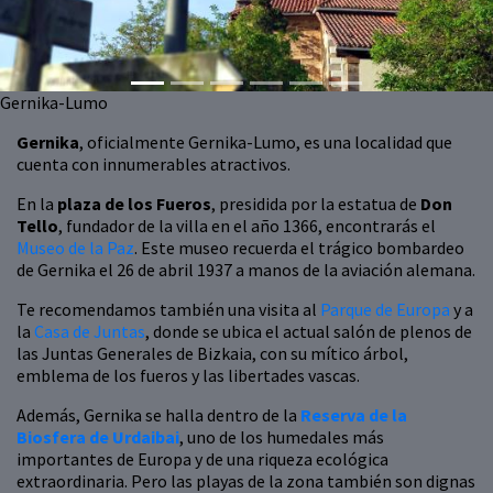
Gernika-Lumo
Gernika
, oficialmente Gernika-Lumo, es una localidad que
cuenta con innumerables atractivos.
En la
plaza de los Fueros
, presidida por la estatua de
Don
Tello
, fundador de la villa en el año 1366, encontrarás el
Museo de la Paz
. Este museo recuerda el trágico bombardeo
de Gernika el 26 de abril 1937 a manos de la aviación alemana.
Te recomendamos también una visita al
Parque de Europa
y a
la
Casa de Juntas
, donde se ubica el actual salón de plenos de
las Juntas Generales de Bizkaia, con su mítico árbol,
emblema de los fueros y las libertades vascas.
Además, Gernika se halla dentro de la
Reserva de la
Biosfera de Urdaibai
, uno de los humedales más
importantes de Europa y de una riqueza ecológica
extraordinaria. Pero las playas de la zona también son dignas