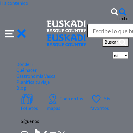
Ir a contenido
Texto
Buscar
Se
Dónde ir
Qué hacer
Gastronomía Vasca
Planifica tu viaje
Blog
Todo en los
Mis
Folletos
mapas
favoritos
Síguenos