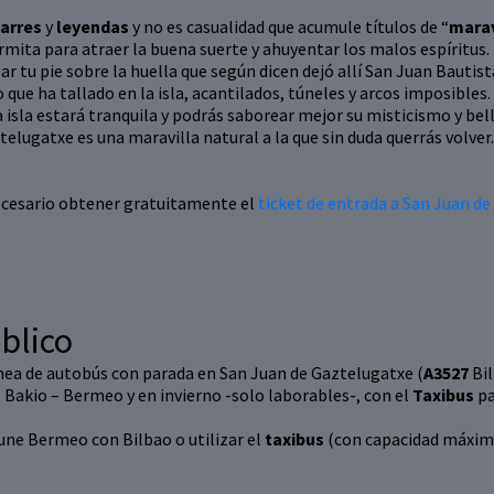
arres
y
leyendas
y no es casualidad que acumule títulos de “
marav
rmita para atraer la buena suerte y ahuyentar los malos espíritus.
ar tu pie sobre la huella que según dicen dejó allí San Juan Bautis
que ha tallado en la isla, acantilados, túneles y arcos imposibles.
isla estará tranquila y podrás saborear mejor su misticismo y bell
telugatxe es una maravilla natural a la que sin duda querrás volver.
cesario obtener gratuitamente el
ticket de entrada a San Juan d
blico
nea de autobús con parada en San Juan de Gaztelugatxe (
A3527
Bi
 Bakio – Bermeo y en invierno -solo laborables-, con el
Taxibus
pa
une Bermeo con Bilbao o utilizar el
taxibus
(con capacidad máxima