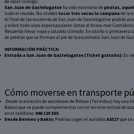
de valor consigo.
San Juan de Gaztelugatxe
ha sido escenario de
piratas
,
aquel
todo el mundo. No olvides
tocar tres veces la campana
de la e
Al final de las escaleras de San Juan de Gaztelugatxe podrás pos
y sobre todo unas espectaculares vistas al bravo mar Cantábrico 
Recuerda llevar ropa y calzado cómodo. En otoño o primavera la 
de piedras que se forman al pie de la escalinata. San Juan de Gaz
INFORMACIÓN PRÁCTICA:
Entrada a San Juan de Gaztelugatxe (Ticket gratuito):
Es ne
Cómo moverse en transporte pú
Desde la estación de autobuses de Bilbao (Termibus) hay una lí
Bakio) que se puede complementar con el servicio estival de bus
en el teléfono:
946 125 555
.
Desde Bermeo y Bakio:
Podrías coger el autobús
A3527
que te 