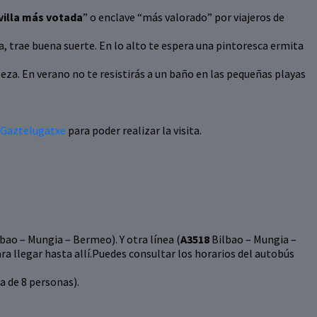
illa más votada
” o enclave “más valorado” por viajeros de
ta, trae buena suerte. En lo alto te espera una pintoresca ermita
eza. En verano no te resistirás a un baño en las pequeñas playas
e Gaztelugatxe
para poder realizar la visita.
lbao – Mungia – Bermeo). Y otra línea (
A3518
Bilbao – Mungia –
ra llegar hasta allí.Puedes consultar los horarios del autobús
 de 8 personas).