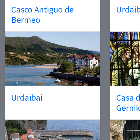
Casco Antiguo de
Urdaib
Bermeo
Urdaibai
Casa d
Gerni