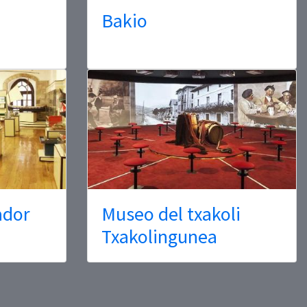
Bakio
ador
Museo del txakoli
Txakolingunea