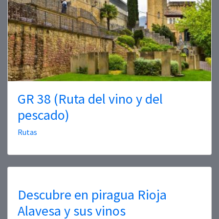
GR 38 (Ruta del vino y del
pescado)
Rutas
Descubre en piragua Rioja
Alavesa y sus vinos