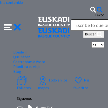
Ir a contenido
Texto
Buscar
Se
Dónde ir
Qué hacer
Gastronomía Vasca
Planifica tu viaje
Blog
Todo en los
Mis
Folletos
mapas
favoritos
Síguenos