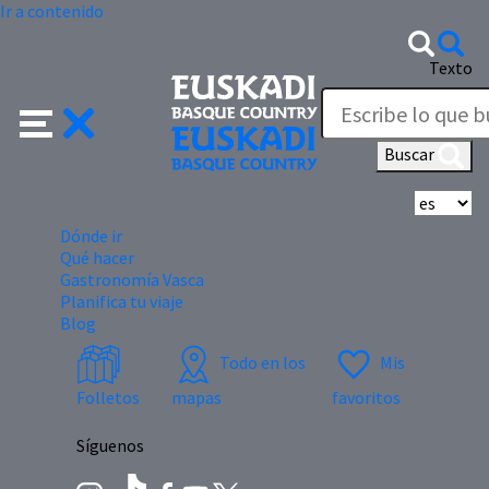
Ir a contenido
Texto
Buscar
Se
Dónde ir
Qué hacer
Gastronomía Vasca
Planifica tu viaje
Blog
Todo en los
Mis
Folletos
mapas
favoritos
Síguenos