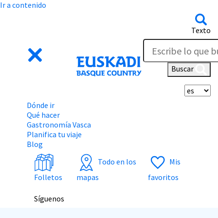
Ir a contenido
Texto
Buscar
Se
Dónde ir
Qué hacer
Gastronomía Vasca
Planifica tu viaje
Blog
Todo en los
Mis
Folletos
mapas
favoritos
Síguenos