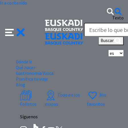
Ir a contenido
Texto
Buscar
Se
Dónde ir
Qué hacer
Gastronomía Vasca
Planifica tu viaje
Blog
Todo en los
Mis
Folletos
mapas
favoritos
Síguenos