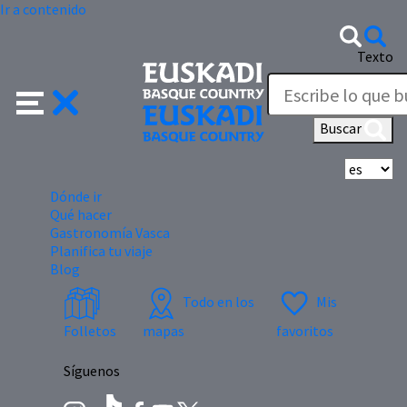
Ir a contenido
Texto
Buscar
Se
Dónde ir
Qué hacer
Gastronomía Vasca
Planifica tu viaje
Blog
Todo en los
Mis
Folletos
mapas
favoritos
Síguenos