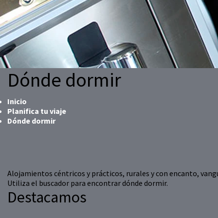
Dónde dormir
Inicio
Planifica tu viaje
Dónde dormir
Alojamientos céntricos y prácticos, rurales y con encanto, vangu
Utiliza el buscador para encontrar dónde dormir.
Destacamos