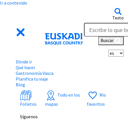
Ir a contenido
Texto
Buscar
Se
Dónde ir
Qué hacer
Gastronomía Vasca
Planifica tu viaje
Blog
Todo en los
Mis
Folletos
mapas
favoritos
Síguenos