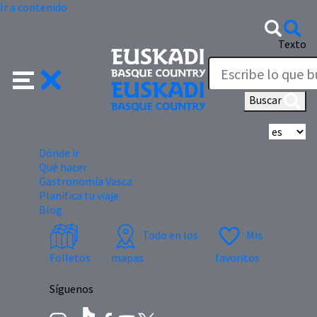
Ir a contenido
Texto
Buscar
Se
Dónde ir
Qué hacer
Gastronomía Vasca
Planifica tu viaje
Blog
Todo en los
Mis
Folletos
mapas
favoritos
Síguenos