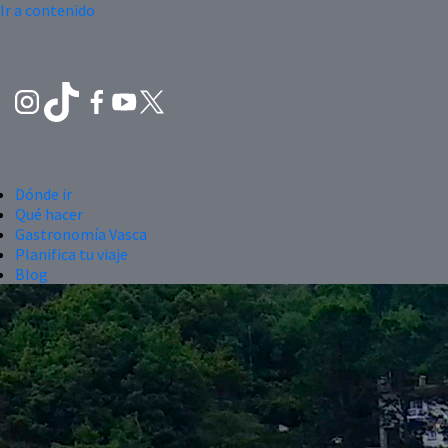
Ir a contenido
Dónde ir
Qué hacer
Gastronomía Vasca
Planifica tu viaje
Blog