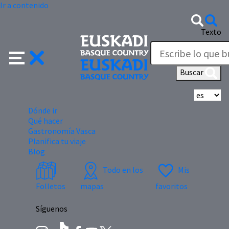
Ir a contenido
Texto
Buscar
Se
Dónde ir
Qué hacer
Gastronomía Vasca
Planifica tu viaje
Blog
Todo en los
Mis
Folletos
mapas
favoritos
Síguenos