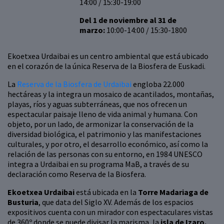
14:00 / 15:30-19:00
Del 1 de noviembre al 31 de
marzo:
10:00-14:00 / 15:30-1800
Ekoetxea Urdaibai es un centro ambiental que está ubicado
en el corazón de la única Reserva de la Biosfera de Euskadi.
La
Reserva de la Biosfera de Urdaibai
engloba 22.000
hectáreas y la integra un mosaico de acantilados, montañas,
playas, ríos y aguas subterráneas, que nos ofrecen un
espectacular paisaje lleno de vida animal y humana. Con
objeto, por un lado, de armonizar la conservación de la
diversidad biológica, el patrimonio y las manifestaciones
culturales, y por otro, el desarrollo económico, así como la
relación de las personas con su entorno, en 1984 UNESCO
integra a Urdaibai en su programa MaB, a través de su
declaración como Reserva de la Biosfera.
Ekoetxea Urdaibai
está ubicada en la
Torre Madariaga
de
Busturia
, que data del Siglo XV. Además de los espacios
expositivos cuenta con un mirador con espectaculares vistas
de 360º donde se puede divisar la marisma, la
isla de Izaro,