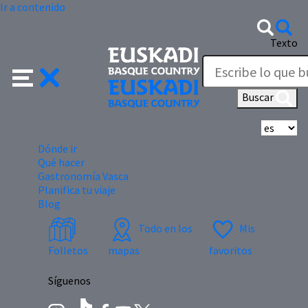
Ir a contenido
Texto
Buscar
Se
Dónde ir
Qué hacer
Gastronomía Vasca
Planifica tu viaje
Blog
Todo en los
Mis
Folletos
mapas
favoritos
Síguenos