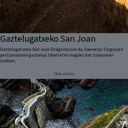
Gaztelugatxeko San Joan
Gaztelugatxeko San Joan Dragonstone da, Daenerys Targaryen
pertsonaiaren gaztelua. Uhartetxo magiko bat itsasoaren
ondoan.
Ikus ezazu