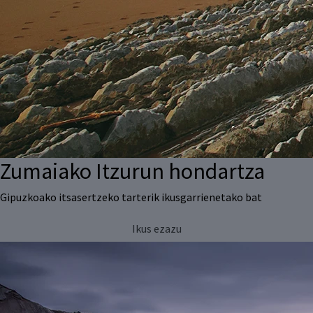
Zumaiako Itzurun hondartza
Gipuzkoako itsasertzeko tarterik ikusgarrienetako bat
Ikus ezazu