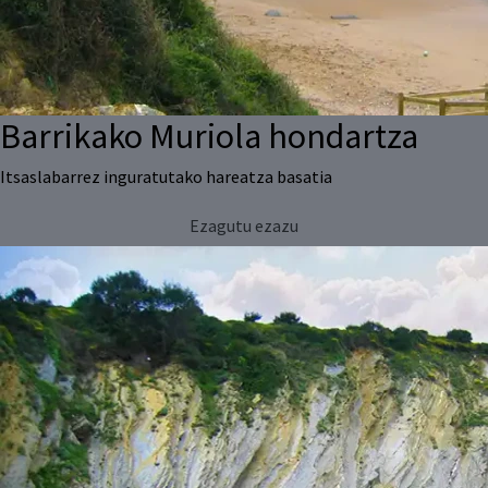
Barrikako Muriola hondartza
Itsaslabarrez inguratutako hareatza basatia
Ezagutu ezazu