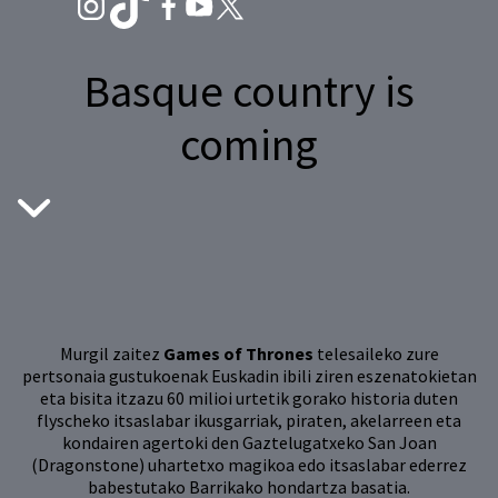
Basque country is
coming
Murgil zaitez
Games of Thrones
telesaileko zure
pertsonaia gustukoenak Euskadin ibili ziren eszenatokietan
eta bisita itzazu 60 milioi urtetik gorako historia duten
flyscheko itsaslabar ikusgarriak, piraten, akelarreen eta
kondairen agertoki den Gaztelugatxeko San Joan
(Dragonstone) uhartetxo magikoa edo itsaslabar ederrez
babestutako Barrikako hondartza basatia.