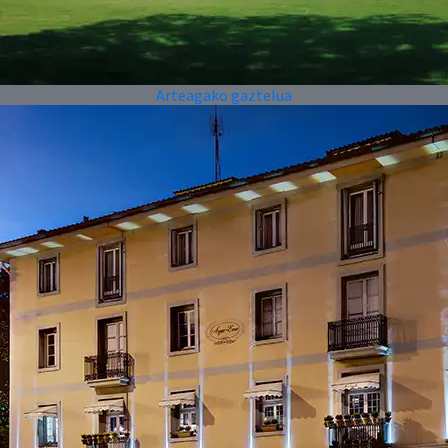
Arteagako gaztelua