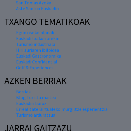
San Tomas Azoka
Aste Santua Euskadin
TXANGO TEMATIKOAK
Egun osoko planak
Euskadi txakurrarekin
Turismo industriala
Hiri zuriaren ibilbidea
Euskadi Gastronomika
Euskadi Confidential
Golf & Experiences
AZKEN BERRIAK
Berriak
Blog Turista maitea
Euskadiri buruz
Errealitate Birtualeko murgiltze esperientzia
Turismo arduratsua
JARRAI GAITZAZU