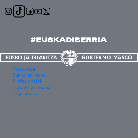
Kontaktua
Gunearen mapa
Profesionalak
Erabilerraztasuna
Lege-oharra