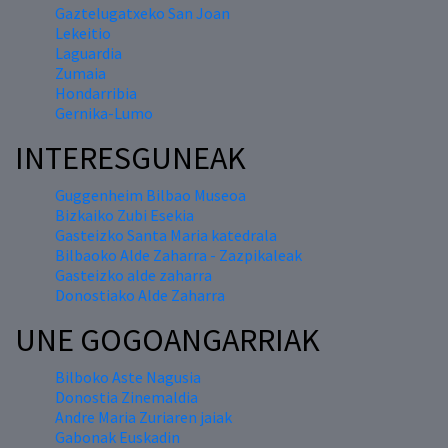
Gaztelugatxeko San Joan
Lekeitio
Laguardia
Zumaia
Hondarribia
Gernika-Lumo
INTERESGUNEAK
Guggenheim Bilbao Museoa
Bizkaiko Zubi Esekia
Gasteizko Santa Maria katedrala
Bilbaoko Alde Zaharra - Zazpikaleak
Gasteizko alde zaharra
Donostiako Alde Zaharra
UNE GOGOANGARRIAK
Bilboko Aste Nagusia
Donostia Zinemaldia
Andre Maria Zuriaren jaiak
Gabonak Euskadin