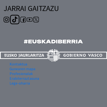
JARRAI GAITZAZU
Kontaktua
Gunearen mapa
Profesionalak
Erabilerraztasuna
Lege-oharra