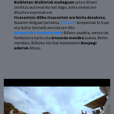
Bizikletan: Bizikletak maileguan
uzten dituen
zerbitzu automatiko bat dago, baita alokatzen
dituzten enpresak ere.
Itsasontziz: Bilbo itsasontziz ere bisita dezakezu
,
ibaiaren ibilguari jarraituz.
Bilboats
konpainiak bi itsas
eta kultur bisitaldi antolatzen ditu.
Artxandako funikularrean
:
Bilbon zaudela, merezi du
funikularra hartu eta
Artxanda mendira
joatea. Behin
mendian, Bilboko eta ibai-bokalearen
ikuspegi
ederrak
dituzu.