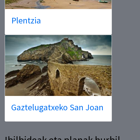
Plentzia
Gaztelugatxeko San Joan
Ibilbideak eta planak hurbil