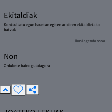
Ekitaldiak
Kontsultatu egun hauetan egiten ari diren ekitaldietako
batzuk
Ikusi agenda osoa
Non
Ordubete baino gutxiagora