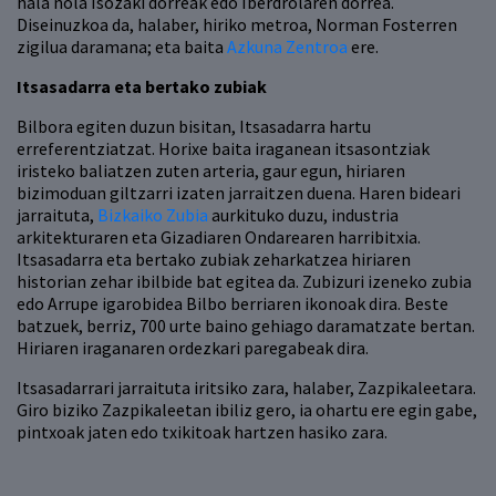
hala nola Isozaki dorreak edo Iberdrolaren dorrea.
Diseinuzkoa da, halaber, hiriko metroa, Norman Fosterren
zigilua daramana; eta baita
Azkuna Zentroa
ere.
Itsasadarra eta bertako zubiak
Bilbora egiten duzun bisitan, Itsasadarra hartu
erreferentziatzat. Horixe baita iraganean itsasontziak
iristeko baliatzen zuten arteria, gaur egun, hiriaren
bizimoduan giltzarri izaten jarraitzen duena. Haren bideari
jarraituta,
Bizkaiko Zubia
aurkituko duzu, industria
arkitekturaren eta Gizadiaren Ondarearen harribitxia.
Itsasadarra eta bertako zubiak zeharkatzea hiriaren
historian zehar ibilbide bat egitea da. Zubizuri izeneko zubia
edo Arrupe igarobidea Bilbo berriaren ikonoak dira. Beste
batzuek, berriz, 700 urte baino gehiago daramatzate bertan.
Hiriaren iraganaren ordezkari paregabeak dira.
Itsasadarrari jarraituta iritsiko zara, halaber, Zazpikaleetara.
Giro biziko Zazpikaleetan ibiliz gero, ia ohartu ere egin gabe,
pintxoak jaten edo txikitoak hartzen hasiko zara.