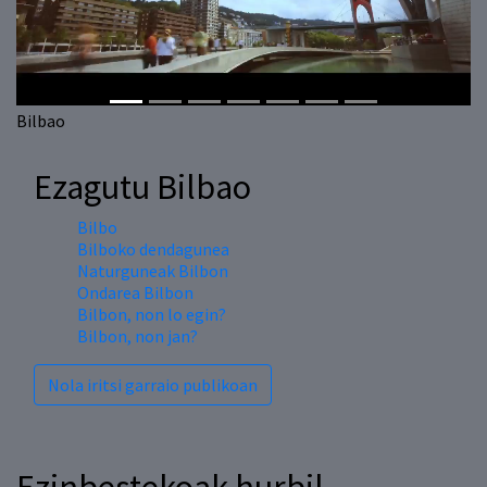
Previous
Next
Bilbao
Ezagutu Bilbao
Bilbo
Bilboko dendagunea
Naturguneak Bilbon
Ondarea Bilbon
Bilbon, non lo egin?
Bilbon, non jan?
Nola iritsi garraio publikoan