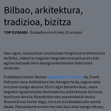
Bilbao, arkitektura,
tradizioa, bizitza
TOP EUSKADI
· Euskadira etortzeko 10 arrazoi
Gaur egun, nazioartean onartutako hirigintza erreferentzia
da Bilbo, industria iraganari begirako errespetua eta bat-
egitea baitaude bere abangoardismoaren indarraren
oinarrian.
Eraldaketa honen ikonoa
Guggenheim museoa
da, Frank
Gehryren lana. Arkitektura lan ikaragarria da, seguru asko
entzuna izango duzuna. Etorri egin beharko duzu, zeure
begiekin egiaztatzeko diseinuak eta arkitekturak hiri osoa
bustitzen dutela; Abandoibarrako pasealekutik hasita.
Museotik oso hurbil dago, eta ezin eztabaidatuzko xarma
dauka. Pasealekutik eraikin berriak ikusi ahal izango dituzu;