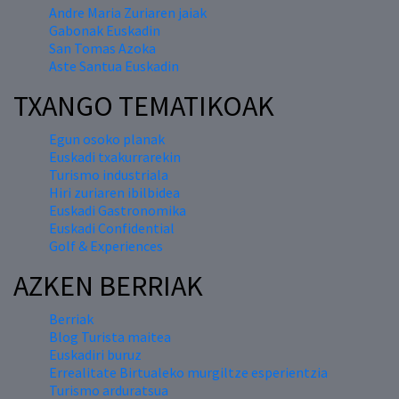
Andre Maria Zuriaren jaiak
Gabonak Euskadin
San Tomas Azoka
Aste Santua Euskadin
TXANGO TEMATIKOAK
Egun osoko planak
Euskadi txakurrarekin
Turismo industriala
Hiri zuriaren ibilbidea
Euskadi Gastronomika
Euskadi Confidential
Golf & Experiences
AZKEN BERRIAK
Berriak
Blog Turista maitea
Euskadiri buruz
Errealitate Birtualeko murgiltze esperientzia
Turismo arduratsua