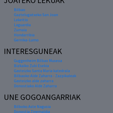
JOATEKO LEKUAK
Bilbao
Gaztelugatxeko San Joan
Lekeitio
Laguardia
Zumaia
Hondarribia
Gernika-Lumo
INTERESGUNEAK
Guggenheim Bilbao Museoa
Bizkaiko Zubi Esekia
Gasteizko Santa Maria katedrala
Bilbaoko Alde Zaharra - Zazpikaleak
Gasteizko alde zaharra
Donostiako Alde Zaharra
UNE GOGOANGARRIAK
Bilboko Aste Nagusia
Donostia Zinemaldia