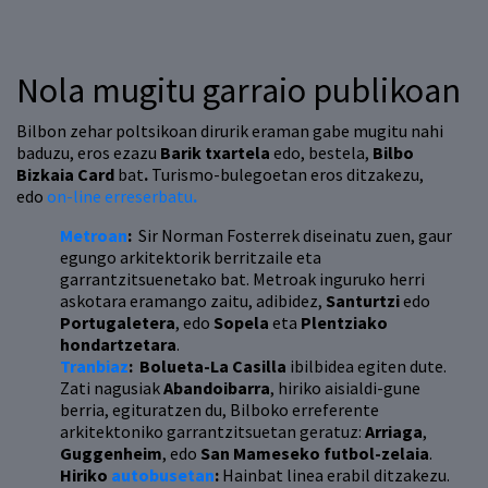
Nola mugitu garraio publikoan
Bilbon zehar poltsikoan dirurik eraman gabe mugitu nahi
baduzu, eros ezazu
Barik txartela
edo, bestela,
Bilbo
Bizkaia Card
bat
.
Turismo-bulegoetan eros ditzakezu,
edo
on-line erreserbatu
.
Metroan
:
Sir Norman Fosterrek diseinatu zuen, gaur
egungo arkitektorik berritzaile eta
garrantzitsuenetako bat. Metroak inguruko herri
askotara eramango zaitu, adibidez,
Santurtzi
edo
Portugaletera
, edo
Sopela
eta
Plentziako
hondartzetara
.
Tranbiaz
:
Bolueta-La Casilla
ibilbidea egiten dute.
Zati nagusiak
Abandoibarra
, hiriko aisialdi-gune
berria, egituratzen du, Bilboko erreferente
arkitektoniko garrantzitsuetan geratuz:
Arriaga
,
Guggenheim
, edo
San Mameseko futbol-zelaia
.
Hiriko
autobusetan
:
Hainbat linea erabil ditzakezu.