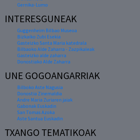
Gernika-Lumo
INTERESGUNEAK
Guggenheim Bilbao Museoa
Bizkaiko Zubi Esekia
Gasteizko Santa Maria katedrala
Bilbaoko Alde Zaharra - Zazpikaleak
Gasteizko alde zaharra
Donostiako Alde Zaharra
UNE GOGOANGARRIAK
Bilboko Aste Nagusia
Donostia Zinemaldia
Andre Maria Zuriaren jaiak
Gabonak Euskadin
San Tomas Azoka
Aste Santua Euskadin
TXANGO TEMATIKOAK