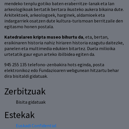
mendeko tenplu gotiko baten eraberritze-lanak eta lan
arkeologikoak bertatik bertara ikusteko aukera bikaina dute.
Arkitektoek, arkeologoek, harginek, aldamioek eta
indargarriek osatzen dute kultura-turismoan berritzaile den
egitasmo honen postala.
Katedralaren kripta museo bihurtu da
, eta, bertan,
eraikinaren historia nahiz hiriaren historia ezagutu daitezke,
panelen eta multimedia edukien bitartez. Duela milioika
urtetatik gaur egun arteko ibilbidea egiten da.
945 255 135 telefono-zenbakira hots eginda, posta
elektronikoz edo Fundazioaren webgunean hitzartu behar
dira bisitaldi gidatuak.
Zerbitzuak
Bisita gidatuak
Estekak
Euskadi Confidential