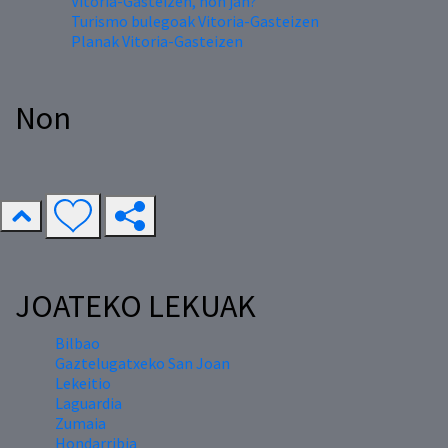
Vitoria-Gasteizen, non jan?
Turismo bulegoak Vitoria-Gasteizen
Planak Vitoria-Gasteizen
Non
JOATEKO LEKUAK
Bilbao
Gaztelugatxeko San Joan
Lekeitio
Laguardia
Zumaia
Hondarribia