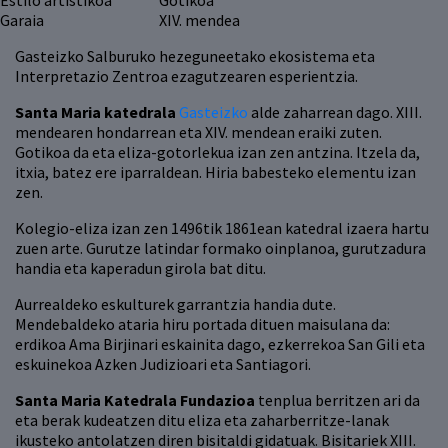
Estilo artistikoa
Gotikoa
Garaia
XIV. mendea
Gasteizko Salburuko hezeguneetako ekosistema eta
Interpretazio Zentroa ezagutzearen esperientzia.
Santa Maria katedrala
Gasteizko
alde zaharrean dago. XIII.
mendearen hondarrean eta XIV. mendean eraiki zuten.
Gotikoa da eta eliza-gotorlekua izan zen antzina. Itzela da,
itxia, batez ere iparraldean. Hiria babesteko elementu izan
zen.
Kolegio-eliza izan zen 1496tik 1861ean katedral izaera hartu
zuen arte. Gurutze latindar formako oinplanoa, gurutzadura
handia eta kaperadun girola bat ditu.
Aurrealdeko eskulturek garrantzia handia dute.
Mendebaldeko ataria hiru portada dituen maisulana da:
erdikoa Ama Birjinari eskainita dago, ezkerrekoa San Gili eta
eskuinekoa Azken Judizioari eta Santiagori.
Santa Maria Katedrala Fundazioa
tenplua berritzen ari da
eta berak kudeatzen ditu eliza eta zaharberritze-lanak
ikusteko antolatzen diren bisitaldi gidatuak. Bisitariek XIII.