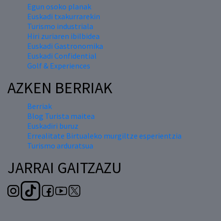
Egun osoko planak
Euskadi txakurrarekin
Turismo industriala
Hiri zuriaren ibilbidea
Euskadi Gastronomika
Euskadi Confidential
Golf & Experiences
AZKEN BERRIAK
Berriak
Blog Turista maitea
Euskadiri buruz
Errealitate Birtualeko murgiltze esperientzia
Turismo arduratsua
JARRAI GAITZAZU