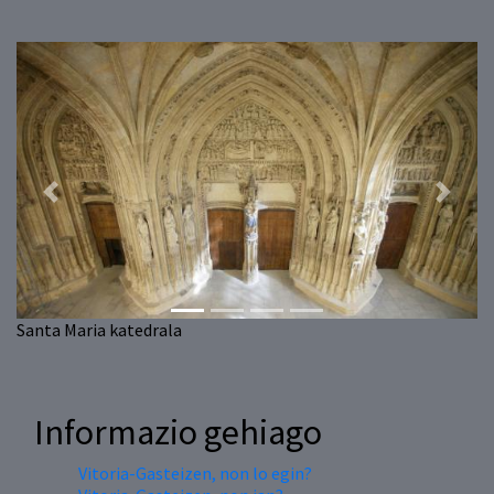
Previous
Next
Santa Maria katedrala
Informazio gehiago
Vitoria-Gasteizen, non lo egin?