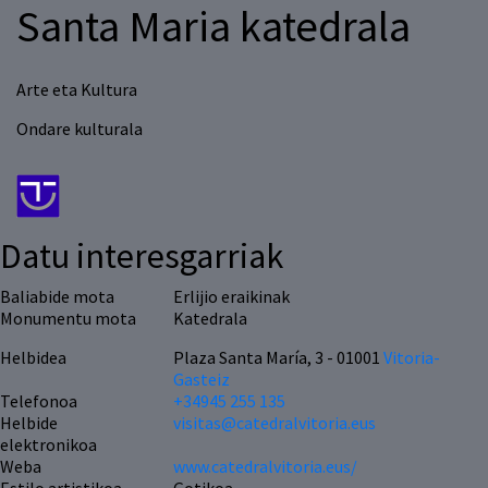
Santa Maria katedrala
Arte eta Kultura
Ondare kulturala
Datu interesgarriak
Baliabide mota
Erlijio eraikinak
Monumentu mota
Katedrala
Helbidea
Plaza Santa María, 3 - 01001
Vitoria-
Gasteiz
Telefonoa
+34945 255 135
Helbide
visitas@catedralvitoria.eus
elektronikoa
Weba
www.catedralvitoria.eus/