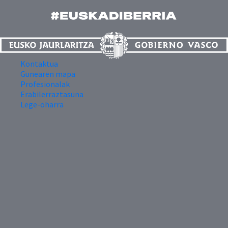
Kontaktua
Gunearen mapa
Profesionalak
Erabilerraztasuna
Lege-oharra