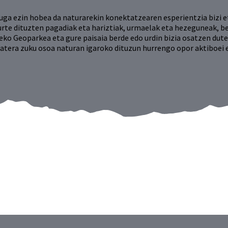
ga ezin hobea da naturarekin konektatzearen esperientzia bizi e
urte dituzten pagadiak eta hariztiak, urmaelak eta hezeguneak, b
eko Geoparkea eta gure paisaia berde edo urdin bizia osatzen dute
atera zuku osoa naturan igaroko dituzun hurrengo opor aktiboei e