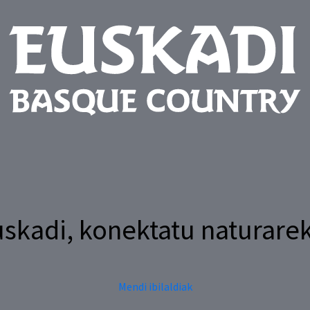
skadi,
konektatu
naturare
Mendi ibilaldiak