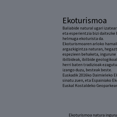
Ekoturismoa
Baliabide natural ugari izatear
eta esperientzia bizi daitezke
helmuga ekoturista da.
Ekoturismoaren arloko hamaika
argazkigintza naturan, hegazt
espezieen behaketa, ingurune
ibilbideak, ibilbide geologikoa
herri baten tradizioak ezagut
izango duzu, besteak beste.
Euskadik 2016ko Daimieleko 
sinatu zuen, eta Espainiako E
Euskal Kostaldeko Geoparkear
Ekoturismoa natura ingurun