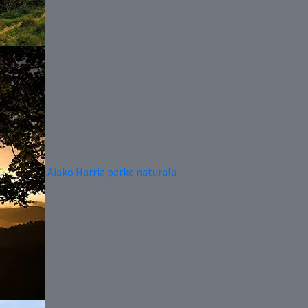
Aiako Harria parke naturala