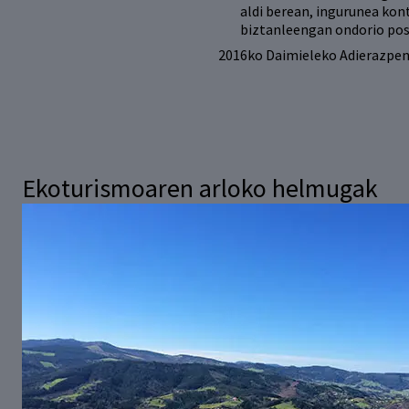
aldi berean, ingurunea kon
biztanleengan ondorio pos
2016ko Daimieleko Adierazpen
Ekoturismoaren arloko helmugak