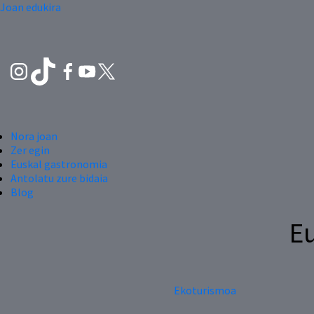
Joan edukira
Nora joan
Zer egin
Euskal gastronomia
Antolatu zure bidaia
Blog
Eu
Ekoturismoa