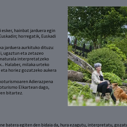
i esker, hainbat jarduera egin
 Euskadin; horregatik, Euskadi
 jarduera aurkituko dituzu:
i, ugaztun eta zetazeo
 naturala interpretatzeko
k... Halaber, milaka urteko
u eta horiez gozatzeko aukera
Ekoturismoaren Adierazpena
koturismo Elkartean dago,
en bitartez.
e batera egiten den bidaia da, hura ezagutu, interpretatu, gozat