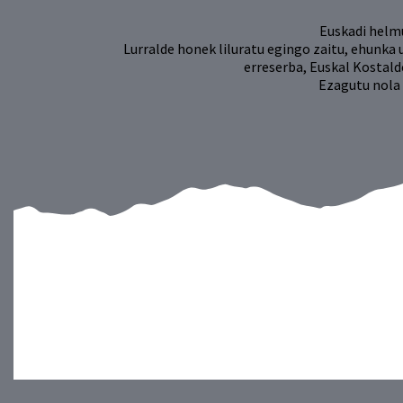
Euskadi helmu
Lurralde honek liluratu egingo zaitu, ehunka 
erreserba, Euskal Kostald
Ezagutu nola 