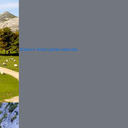
Aizkorri-Aratz parke naturala