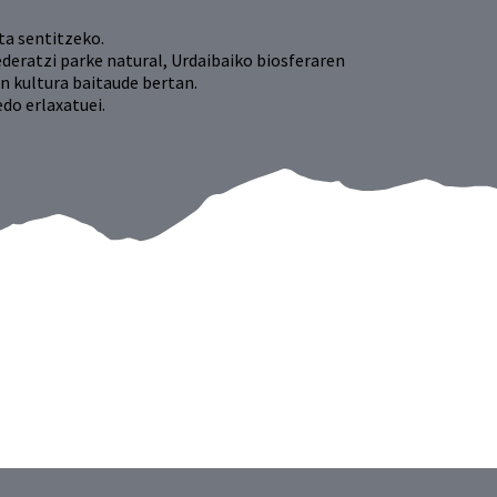
ta sentitzeko.
ederatzi parke natural, Urdaibaiko biosferaren
n kultura baitaude bertan.
do erlaxatuei.