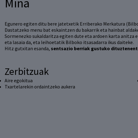
Mina
Egunero egiten ditu bere jatetxetik Erriberako Merkatura (Bilb
Dastatzeko menu bat eskaintzen du bakarrik eta hainbat aldake
Sormenezko sukaldaritza egiten dute eta ardoen karta anitza e
eta lasaia da, eta leihoetatik Bilboko itsasadarra ikus daiteke.
Hitz gutxitan esanda,
sentsazio berriak gustuko dituztenent
Zerbitzuak
Aire egokitua
Txartelarekin ordaintzeko aukera