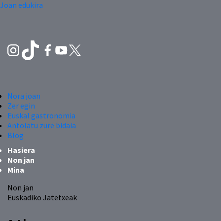
Joan edukira
Nora joan
Zer egin
Euskal gastronomia
Antolatu zure bidaia
Blog
Hasiera
Non jan
Mina
Non jan
Euskadiko Jatetxeak