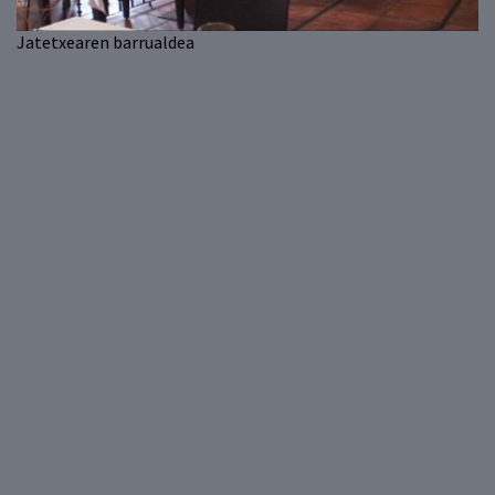
Jatetxearen barrualdea