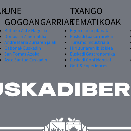
AK
UNE
TXANGO
GOGOANGARRIAK
TEMATIKOAK
Bilboko Aste Nagusia
Egun osoko planak
Donostia Zinemaldia
Euskadi txakurrarekin
Andre Maria Zuriaren jaiak
Turismo industriala
Gabonak Euskadin
Hiri zuriaren ibilbidea
San Tomas Azoka
Euskadi Gastronomika
Aste Santua Euskadin
Euskadi Confidential
Golf & Experiences