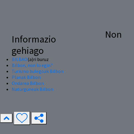
Non
Informazio
gehiago
BILBAO
(a)ri buruz
Bilbon, non lo egin?
Turismo bulegoak Bilbon
Planak Bilbon
Ondarea Bilbon
Naturguneak Bilbon