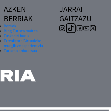
AZKEN
JARRAI
BERRIAK
GAITZAZU
Berriak
Blog Turista maitea
Euskadiri buruz
Errealitate Birtualeko
murgiltze esperientzia
Turismo arduratsua