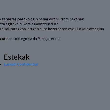
o zaharra) joateko egin behar diren urrats bakanak.
ta egiteko aukera eskaintzen dute.
ta kalitatezkoa jartzen dute bezeroaren esku. Lokala atsegina
zat
oso toki egokia da Mina jatetxea.
Estekak
Euskadi Confidential