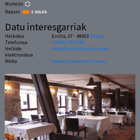
Michelin
Repsol
Datu interesgarriak
Helbidea
Ercilla, 37 - 48003
Bilbao
Telefonoa
+34944 795 938
Helbide
mina@restaurantemina.es
elektronikoa
Weba
www.restaurantemina.es/