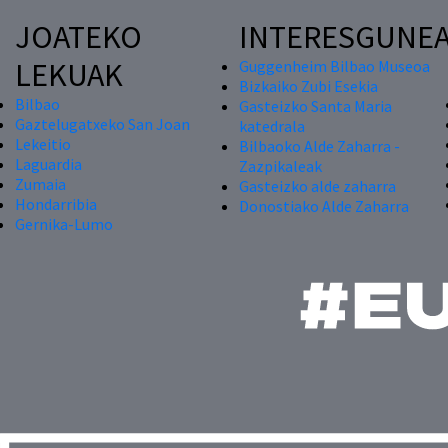
JOATEKO
INTERESGUNE
LEKUAK
Guggenheim Bilbao Museoa
Bizkaiko Zubi Esekia
Bilbao
Gasteizko Santa Maria
Gaztelugatxeko San Joan
katedrala
Lekeitio
Bilbaoko Alde Zaharra -
Laguardia
Zazpikaleak
Zumaia
Gasteizko alde zaharra
Hondarribia
Donostiako Alde Zaharra
Gernika-Lumo