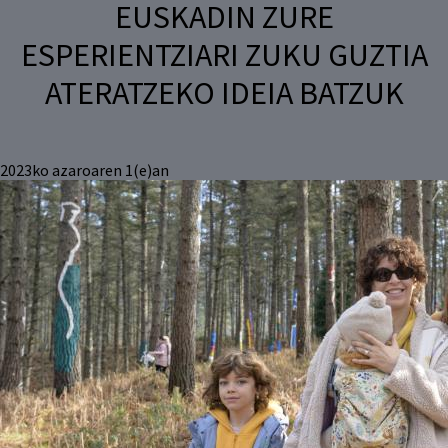
EUSKADIN ZURE
ESPERIENTZIARI ZUKU GUZTIA
ATERATZEKO IDEIA BATZUK
2023ko azaroaren 1(e)an