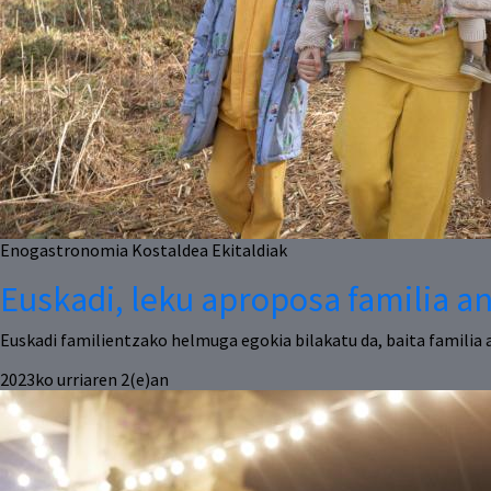
Enogastronomia
Kostaldea
Ekitaldiak
Euskadi, leku aproposa familia an
Euskadi familientzako helmuga egokia bilakatu da, baita familia 
2023ko urriaren 2(e)an