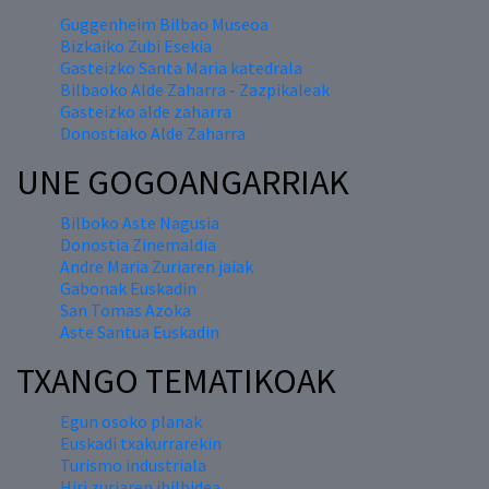
Guggenheim Bilbao Museoa
Bizkaiko Zubi Esekia
Gasteizko Santa Maria katedrala
Bilbaoko Alde Zaharra - Zazpikaleak
Gasteizko alde zaharra
Donostiako Alde Zaharra
UNE GOGOANGARRIAK
Bilboko Aste Nagusia
Donostia Zinemaldia
Andre Maria Zuriaren jaiak
Gabonak Euskadin
San Tomas Azoka
Aste Santua Euskadin
TXANGO TEMATIKOAK
Egun osoko planak
Euskadi txakurrarekin
Turismo industriala
Hiri zuriaren ibilbidea