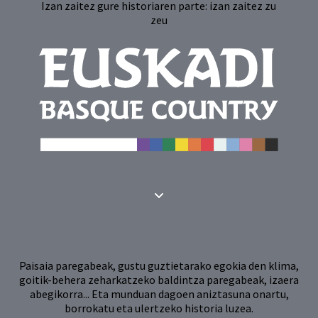
Izan zaitez gure historiaren parte:
izan zaitez zu
zeu
Paisaia paregabeak, gustu guztietarako egokia den klima,
goitik-behera zeharkatzeko baldintza paregabeak, izaera
abegikorra... Eta munduan dagoen aniztasuna onartu,
borrokatu eta ulertzeko historia luzea.