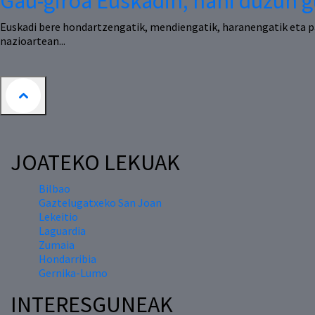
Gau-giroa Euskadin, nahi duzun g
Euskadi bere hondartzengatik, mendiengatik, haranengatik eta 
nazioartean...
JOATEKO LEKUAK
Bilbao
Gaztelugatxeko San Joan
Lekeitio
Laguardia
Zumaia
Hondarribia
Gernika-Lumo
INTERESGUNEAK