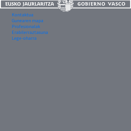
Kontaktua
Gunearen mapa
Profesionalak
Erabilerraztasuna
Lege-oharra