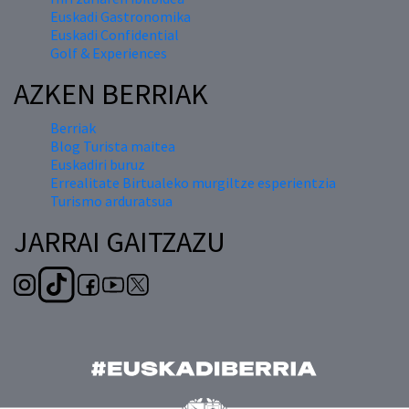
Euskadi Gastronomika
Euskadi Confidential
Golf & Experiences
AZKEN BERRIAK
Berriak
Blog Turista maitea
Euskadiri buruz
Errealitate Birtualeko murgiltze esperientzia
Turismo arduratsua
JARRAI GAITZAZU