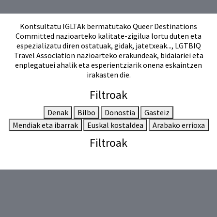
Kontsultatu IGLTAk bermatutako Queer Destinations
Committed nazioarteko kalitate-zigilua lortu duten eta
espezializatu diren ostatuak, gidak, jatetxeak..., LGTBIQ
Travel Association nazioarteko erakundeak, bidaiariei eta
enplegatuei ahalik eta esperientziarik onena eskaintzen
irakasten die.
Filtroak
Denak
Bilbo
Donostia
Gasteiz
Mendiak eta ibarrak
Euskal kostaldea
Arabako errioxa
Filtroak