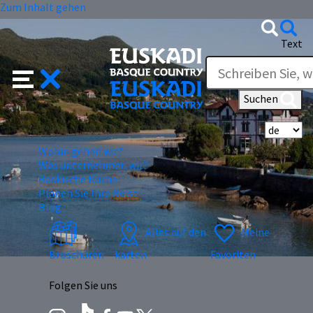
Zum Inhalt gehen
Text
Suchen
Wä
Wohin gehen wir?
Was unternehmen wir?
Baskische Küche
Planen Sie Ihre Reise
Blog
Alles auf den
Meine
Broschüren
karten
Favoriten
Folgen Sie uns