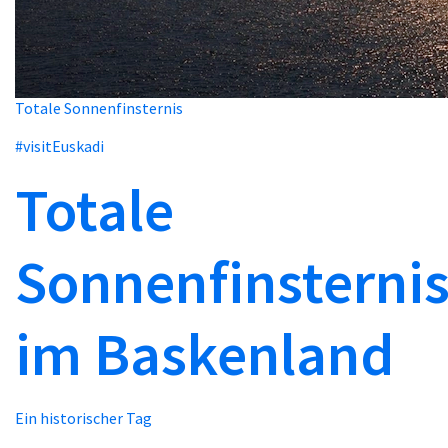
Totale Sonnenfinsternis
#visitEuskadi
Totale
Sonnenfinsterni
im Baskenland
Ein historischer Tag