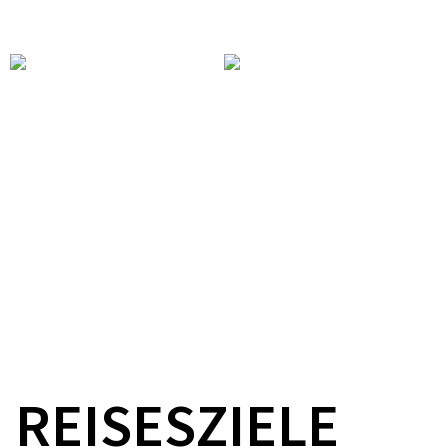
Sunday mood ✨ Even the walk
Happy Blusas & Neskas Day!
around the museum feels like
💙🤍 Every year on July 25th,
a work of art ❤️ #VisitEuskadi
Vitoria-Gasteiz celebrates
#BasqueCountry #Bilbao
Blusas & Neskas Day, one of
#Guggenheim
the city’s most beloved
#GuggenheimBilbao
traditions.
REISESZIELE