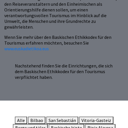
den Reiseveranstaltern und den Einheimischen als
Orientierungshilfe dienen sollen, um einen
verantwortungsvollen Tourismus im Hinblick auf die
Umwelt, die Menschen und ihre Grundrechte zu
gewährleisten.
Wenn Sie mehr über den Baskischen Ethikkodex für den
Tourismus erfahren möchten, besuchen Sie
www.euskadietikoa.eus
Nachstehend finden Sie die Einrichtungen, die sich
dem Baskischen Ethikkodex für den Tourismus
verpflichtet haben.
Alle
Bilbao
San Sebastián
Vitoria-Gasteiz
Berge und täler
Baskische küste
Rioja Alavesa