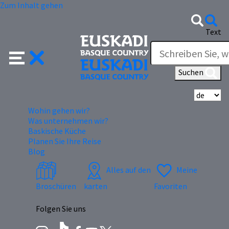
Zum Inhalt gehen
Text
Suchen
Wä
Wohin gehen wir?
Was unternehmen wir?
Baskische Küche
Planen Sie Ihre Reise
Blog
Alles auf den
Meine
Broschüren
karten
Favoriten
Folgen Sie uns