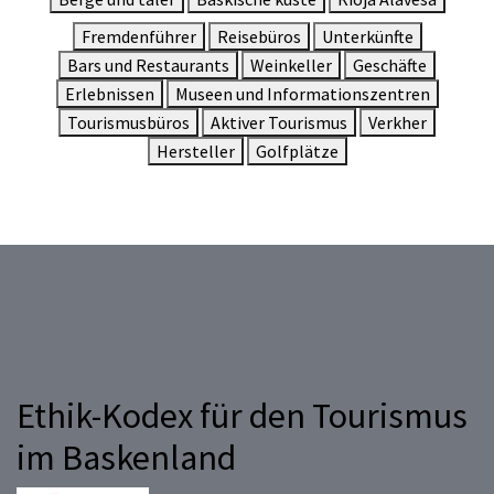
Fremdenführer
Reisebüros
Unterkünfte
Bars und Restaurants
Weinkeller
Geschäfte
Erlebnissen
Museen und Informationszentren
Tourismusbüros
Aktiver Tourismus
Verkher
Hersteller
Golfplätze
Ethik-Kodex für den Tourismus
im Baskenland