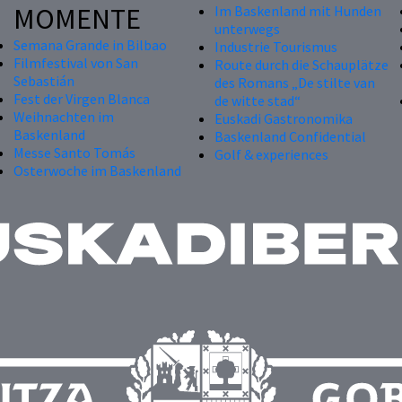
MOMENTE
Im Baskenland mit Hunden
unterwegs
Semana Grande in Bilbao
Industrie Tourismus
Filmfestival von San
Route durch die Schauplätze
Sebastián
des Romans „De stilte van
Fest der Virgen Blanca
de witte stad“
Weihnachten im
Euskadi Gastronomika
Baskenland
Baskenland Confidential
Messe Santo Tomás
Golf & experiences
Osterwoche im Baskenland