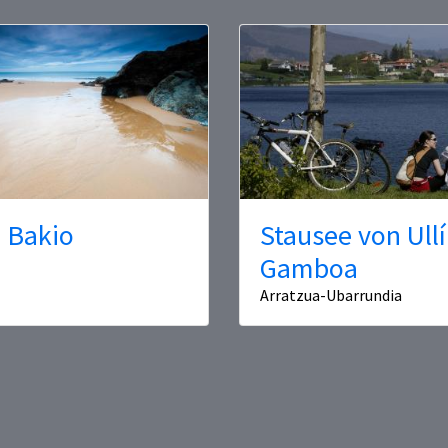
 Bakio
Stausee von Ullí
Gamboa
Arratzua-Ubarrundia