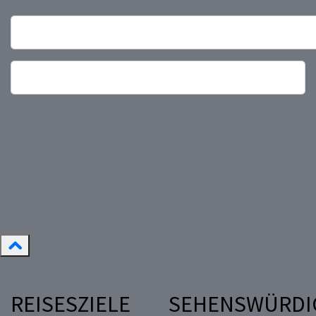
REISESZIELE
SEHENSWÜRDI