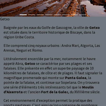
Getxo
Baignée par les eaux du Golfe de Gascogne, la ville de
Getxo
est située dans le territoire historique de Biscaye, dans la
région Uribe Costa.
Elle comprend cinq noyaux urbains : Andra Mari, Algorta, Las
Arenas, Neguri et Romo.
Littéralement encerclée par la mer, notamment le havre
appelé Abra,
Getxo
se caractérise par ses plages et ses
falaises. Elle présente en effet un superbe paysage de 10
kilomètres de falaises, de côte et de plages. Il faut signaler la
magnifique promenade qui monte sur
Punta Galea
, la
pointe de la falaise, et continue sur Sopelana. On y trouvera
une série d'éléments très intéressants tel que le
Moulin
d'Aixerrota
et l'ancien
Fort de la Gale
a, du XVIIIième siècle.
Cet environnement d'exception permet la pratique des
sports nautiques. C'est ainsi qu'on y organise de nombreux