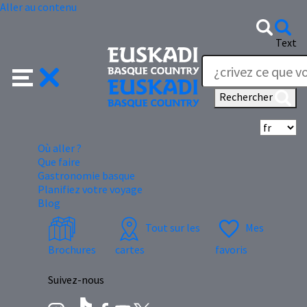
Aller au contenu
Text
Rechercher
Sé
Où aller ?
Que faire
Gastronomie basque
Planifiez votre voyage
Blog
Tout sur les
Mes
Brochures
cartes
favoris
Suivez-nous