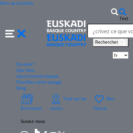
Aller au contenu
Text
Rechercher
Sé
Où aller ?
Que faire
Gastronomie basque
Planifiez votre voyage
Blog
Tout sur les
Mes
Brochures
cartes
favoris
Suivez-nous