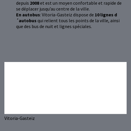
depuis
2008
et est un moyen confortable et rapide de
se déplacer jusqu’au centre de la ville.
En autobus
: Vitoria-Gasteiz dispose de
10 lignes d
´autobus
qui relient tous les points de la ville, ainsi
que des bus de nuit et lignes spéciales.
Previous
Next
Vitoria-Gasteiz