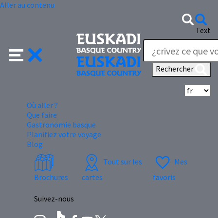
Aller au contenu
Text
Rechercher
Sé
Où aller ?
Que faire
Gastronomie basque
Planifiez votre voyage
Blog
Tout sur les
Mes
Brochures
cartes
favoris
Suivez-nous