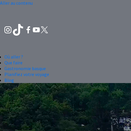
Aller au contenu
Où aller ?
Que faire
Gastronomie basque
Planifiez votre voyage
Blog