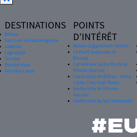
DESTINATIONS
POINTS
D’INTÉRÊT
Bilbao
San Juan de Gaztelugatxe
Musée Guggenheim Bilbao
Lekeitio
Le Pont Suspendu de
Laguardia
Biscaye
Zumaia
Cathédrale Santa María de
Hondarribia
Vitoria-Gasteiz
Gernika-Lumo
Casco Viejo de Bilbao - Siete
Calles (Les Sept Rues)
Vieille Ville de Vitoria-
Gasteiz
Vieille Ville de San Sebastián