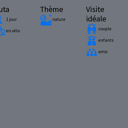
uta
Thème
Visite
idéale
1 jour
nature
couple
en vélo
enfants
amis