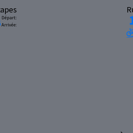
tapes
R
Départ:
Arrivée: