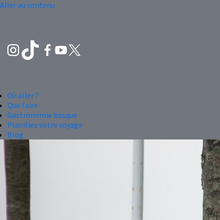
Aller au contenu
Où aller ?
Que faire
Gastronomie basque
Planifiez votre voyage
Blog