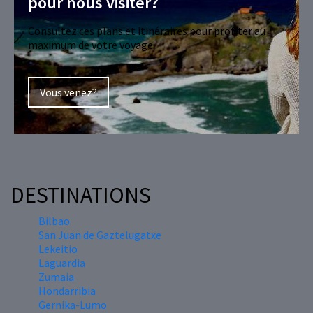
pour nous visiter?
Consultez ces plans et itinéraires pour profiter au
maximum de votre voyage.
Vous venez?
DESTINATIONS
Bilbao
San Juan de Gaztelugatxe
Lekeitio
Laguardia
Zumaia
Hondarribia
Gernika-Lumo