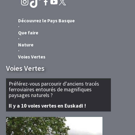
Découvrez le Pays Basque
Que faire
Nature
Voies Vertes
Voies Vertes
Préférez-vous parcourir d'anciens tracés
ferroviaires entourés de magnifiques
paysages naturels ?
Il y a 10 voies vertes en Euskadi !