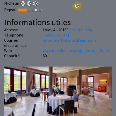
Michelin
Repsol
Informations utiles
Adresse
Loidi, 4 - 20160
Lasarte-Oria
Téléphone
+34943 366 471
Courrier
info@martinberasategui.com
électronique
Web
www.martinberasategui.com/es/inicio
Capacité
60