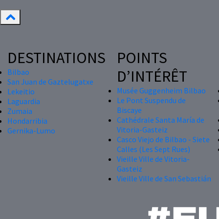
DESTINATIONS
POINTS
D’INTÉRÊT
Bilbao
San Juan de Gaztelugatxe
Musée Guggenheim Bilbao
Lekeitio
Le Pont Suspendu de
Laguardia
Biscaye
Zumaia
Cathédrale Santa María de
Hondarribia
Vitoria-Gasteiz
Gernika-Lumo
Casco Viejo de Bilbao - Siete
Calles (Les Sept Rues)
Vieille Ville de Vitoria-
Gasteiz
Vieille Ville de San Sebastián