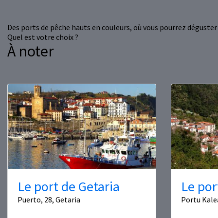
Des ports de pêche hauts en couleurs, où vous pourrez déguster l
Quel est votre choix ?
À noter
Le port de Getaria
Le por
Puerto, 28, Getaria
Portu Kale