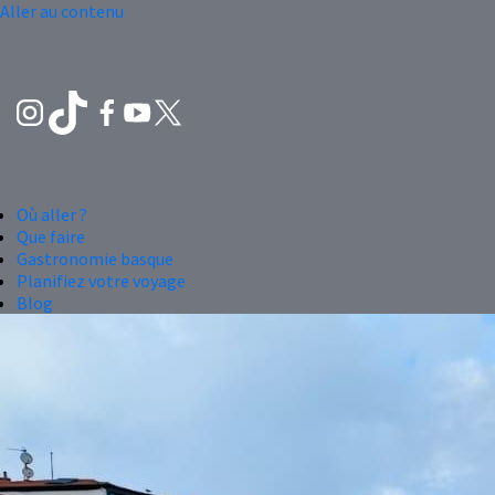
Aller au contenu
Où aller ?
Que faire
Gastronomie basque
Planifiez votre voyage
Blog