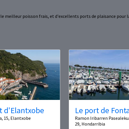
e meilleur poisson frais, et d'excellents ports de plaisance pour l
t d'Elantxobe
Le port de Font
a, 15, Elantxobe
Ramon Iribarren Pasealekua
29, Hondarribia