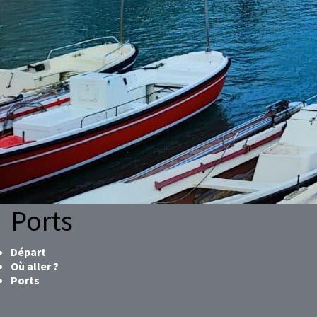
Ports
Départ
Où aller ?
Ports