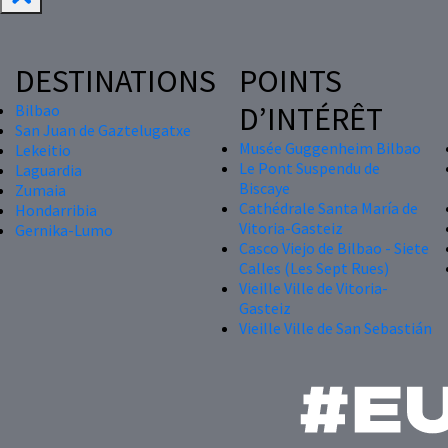
DESTINATIONS
POINTS
D’INTÉRÊT
Bilbao
San Juan de Gaztelugatxe
Musée Guggenheim Bilbao
Lekeitio
Le Pont Suspendu de
Laguardia
Biscaye
Zumaia
Cathédrale Santa María de
Hondarribia
Vitoria-Gasteiz
Gernika-Lumo
Casco Viejo de Bilbao - Siete
Calles (Les Sept Rues)
Vieille Ville de Vitoria-
Gasteiz
Vieille Ville de San Sebastián