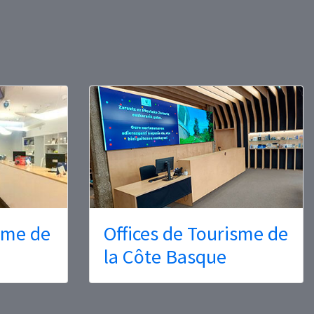
isme de
Offices de Tourisme de
la Côte Basque