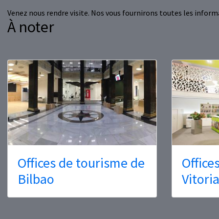
Venez nous rendre visite. Nos vous fournirons toutes les inform
À noter
Offices de tourisme de
Office
Bilbao
Vitori