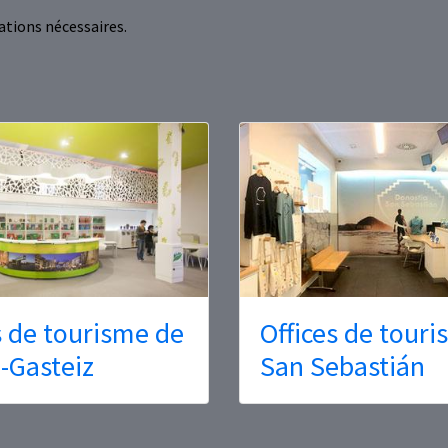
ations nécessaires.
s de tourisme de
Offices de tour
a-Gasteiz
San Sebastián