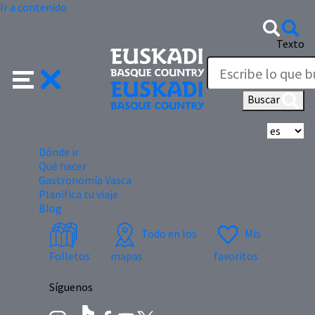
Ir a contenido
Texto
Buscar
Se
Dónde ir
Qué hacer
Gastronomía Vasca
Planifica tu viaje
Blog
Todo en los
Mis
Folletos
mapas
favoritos
Síguenos