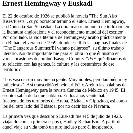
Ernest Hemingway y Euskadi
El 22 de octubre de 1926 se publicó la novela "The Sun Also
Rises/Fiesta", cuyo borrador terminó el autor, Ernest Hemingway,
en Donostia-San Sebastián. La obra marcó un punto de inflexión en
la literatura anglosajona y el reconocimiento mundial del escritor.
Por otro lado, la vida literaria de Hemingway acabó prácticamente
en Bilbao, el verano de 1959, donde escribió las páginas finales de
"The Dangerous Summer/El verano peligroso", su último trabajo
literario. Así de importante fue para su obra lo que él mismo en
varias ocasiones denominó Basque Country. ï¿½Y qué diríamos de
su relación con las gentes, la cultura y las costumbres de ese
territorio?
"Los vascos son muy buena gente. Muy nobles, pero también muy
bulliciosos". Así transcribió el pelotari Félix Areitio las palabras de
Ernest Hemingway para la revista Cancha de México en 1945. El
escritor sabía de lo que hablaba. En los años veinte había
frecuentado los territorios de Araba, Bizkaia y Gipuzkoa, así como
los del otro lado del Bidasoa, por no decir los de Navarra.
La primera vez que descubrió Euskadi fue el 5 de julio de 1923,
viajando con su primera esposa, Hadley Richardson. A partir de
aquel viaje su vida tomó un giro incluso pare él inesperado.