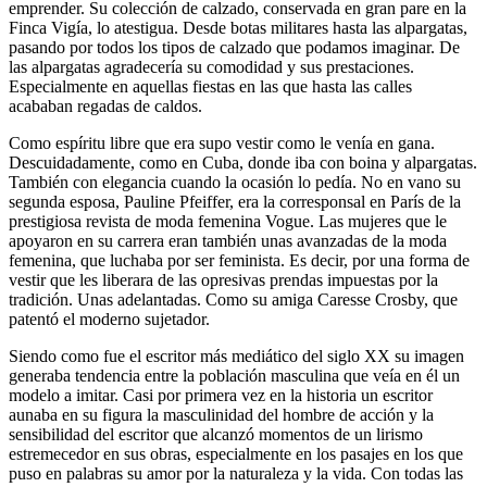
emprender. Su colección de calzado, conservada en gran pare en la
Finca Vigía, lo atestigua. Desde botas militares hasta las alpargatas,
pasando por todos los tipos de calzado que podamos imaginar. De
las alpargatas agradecería su comodidad y sus prestaciones.
Especialmente en aquellas fiestas en las que hasta las calles
acababan regadas de caldos.
Como espíritu libre que era supo vestir como le venía en gana.
Descuidadamente, como en Cuba, donde iba con boina y alpargatas.
También con elegancia cuando la ocasión lo pedía. No en vano su
segunda esposa, Pauline Pfeiffer, era la corresponsal en París de la
prestigiosa revista de moda femenina Vogue. Las mujeres que le
apoyaron en su carrera eran también unas avanzadas de la moda
femenina, que luchaba por ser feminista. Es decir, por una forma de
vestir que les liberara de las opresivas prendas impuestas por la
tradición. Unas adelantadas. Como su amiga Caresse Crosby, que
patentó el moderno sujetador.
Siendo como fue el escritor más mediático del siglo XX su imagen
generaba tendencia entre la población masculina que veía en él un
modelo a imitar. Casi por primera vez en la historia un escritor
aunaba en su figura la masculinidad del hombre de acción y la
sensibilidad del escritor que alcanzó momentos de un lirismo
estremecedor en sus obras, especialmente en los pasajes en los que
puso en palabras su amor por la naturaleza y la vida. Con todas las