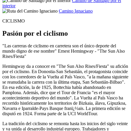
Camino de Santiago por el
interior
Camino Ignaciano
CICLISMO
Pasión por el ciclismo
"Las carreras de ciclismo en carretera son el único deporte del
mundo digno de ese nombre" Ernest Hemingway - "The Sun Also
Rises/Fiesta"
Hemingway da a conocer en "The Sun Also Rises/Fiesta" su afición
por el ciclismo. En Donostia-San Sebastián, el protagonista coincide
con los corredores de la Vuelta al País Vasco, "a la mañana siguiente
se reanudaba la carrera con la última etapa, San Sebastián-Bilbao".
En esa edición, la de 1925, Bottechia había abandonado en
Pamplona. Además, dice que el Tour de Francia "es el mayor
acontecimiento deportivo del mundo". La Vuelta al País Vasco ha
recorrido históricamente los territorios de Bizkaia, álava, Gipuzkoa,
Navarra e Iparralde-Pays Basque franï¿½ais. La primera edición se
disputó en 1924. Forma parte de la UCI WorldTour.
La tradición del ciclismo se remonta hasta los inicios del siglo veinte
y va unida al desarrollo industrial europeo. Trabajadores y