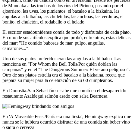
expresión, tanto en calidad como en diversidad. Desde los percebes
de Mundaka a las truchas de los ríos del Pirineo, pasando por el
ajoarriero, las uvas, los pimientos, el bacalao a la bizkaina, las
angulas a la bilbaína, las chuletillas, las anchoas, las verduras, el
bonito, el chuletón, el rodaballo o el helado.
El escritor estadounidense comía de todo y disfrutaba de cada plato.
En uno de sus artículos explica que probó, entre otras, estas delicias
del mar: "He comido babosas de mar, pulpo, anguilas,
camarones...".
Uno de sus platos preferidos eran las angulas a la bilbaína. Las
menciona en "For Whom the Bell Tolls/Por quién doblan las
campanas" y en el "The Dangerous Summer/ El verano peligroso".
Otro de sus platos estrella era el bacalao a la bizkaina, receta que
prepara su mujer para la celebración de su 60 cumpleaños.
En Donostia-San Sebastián se sabe que comió en el desaparecido
restaurante Azaldegui salmón asado con salsa Bearnesa.
En 'A Moveable Feast/París era una fiesta', Hemingway explica que
nunca se le hubiera ocurrido disfrutar de una comida sin beber vino
o sidra o cerveza.