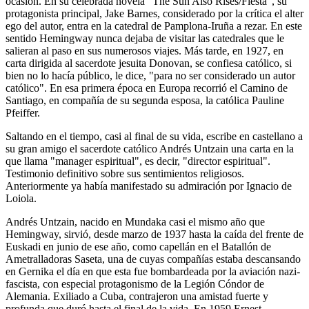
ocasión. En su celebrada novela "The Sun Also Rises/Fiesta", su
protagonista principal, Jake Barnes, considerado por la crítica el alter
ego del autor, entra en la catedral de Pamplona-Iruña a rezar. En este
sentido Hemingway nunca dejaba de visitar las catedrales que le
salieran al paso en sus numerosos viajes. Más tarde, en 1927, en
carta dirigida al sacerdote jesuita Donovan, se confiesa católico, si
bien no lo hacía público, le dice, "para no ser considerado un autor
católico". En esa primera época en Europa recorrió el Camino de
Santiago, en compañía de su segunda esposa, la católica Pauline
Pfeiffer.
Saltando en el tiempo, casi al final de su vida, escribe en castellano a
su gran amigo el sacerdote católico Andrés Untzain una carta en la
que llama "manager espiritual", es decir, "director espiritual".
Testimonio definitivo sobre sus sentimientos religiosos.
Anteriormente ya había manifestado su admiración por Ignacio de
Loiola.
Andrés Untzain, nacido en Mundaka casi el mismo año que
Hemingway, sirvió, desde marzo de 1937 hasta la caída del frente de
Euskadi en junio de ese año, como capellán en el Batallón de
Ametralladoras Saseta, una de cuyas compañías estaba descansando
en Gernika el día en que esta fue bombardeada por la aviación nazi-
fascista, con especial protagonismo de la Legión Cóndor de
Alemania. Exiliado a Cuba, contrajeron una amistad fuerte y
profunda que duró hasta el final de la vida. En 1959 Ernest