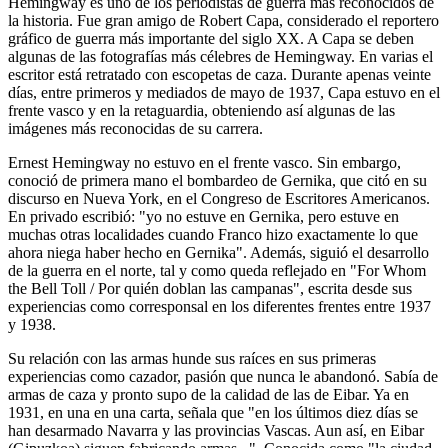
Hemingway es uno de los periodistas de guerra más reconocidos de
la historia. Fue gran amigo de Robert Capa, considerado el reportero
gráfico de guerra más importante del siglo XX. A Capa se deben
algunas de las fotografías más célebres de Hemingway. En varias el
escritor está retratado con escopetas de caza. Durante apenas veinte
días, entre primeros y mediados de mayo de 1937, Capa estuvo en el
frente vasco y en la retaguardia, obteniendo así algunas de las
imágenes más reconocidas de su carrera.
Ernest Hemingway no estuvo en el frente vasco. Sin embargo,
conoció de primera mano el bombardeo de Gernika, que citó en su
discurso en Nueva York, en el Congreso de Escritores Americanos.
En privado escribió: "yo no estuve en Gernika, pero estuve en
muchas otras localidades cuando Franco hizo exactamente lo que
ahora niega haber hecho en Gernika". Además, siguió el desarrollo
de la guerra en el norte, tal y como queda reflejado en "For Whom
the Bell Toll / Por quién doblan las campanas", escrita desde sus
experiencias como corresponsal en los diferentes frentes entre 1937
y 1938.
Su relación con las armas hunde sus raíces en sus primeras
experiencias como cazador, pasión que nunca le abandonó. Sabía de
armas de caza y pronto supo de la calidad de las de Eibar. Ya en
1931, en una en una carta, señala que "en los últimos diez días se
han desarmado Navarra y las provincias Vascas. Aun así, en Eibar