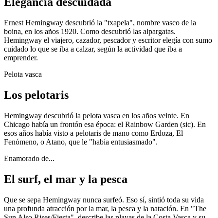
Elegancia descuidada
Ernest Hemingway descubrió la "txapela", nombre vasco de la
boina, en los años 1920. Como descubrió las alpargatas.
Hemingway el viajero, cazador, pescador y escritor elegía con sumo
cuidado lo que se iba a calzar, según la actividad que iba a
emprender.
Pelota vasca
Los pelotaris
Hemingway descubrió la pelota vasca en los años veinte. En
Chicago había un frontón esa época: el Rainbow Garden (sic). En
esos años había visto a pelotaris de mano como Erdoza, El
Fenómeno, o Atano, que le "había entusiasmado".
Enamorado de...
El surf, el mar y la pesca
Que se sepa Hemingway nunca surfeó. Eso sí, sintió toda su vida
una profunda atracción por la mar, la pesca y la natación. En "The
Sun Also Rises/Fiesta", describe las playas de la Costa Vasca y su