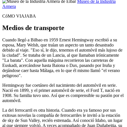
Museo de la Industria
Armera
CóMO VIAJABA
Medios de transporte
Cuando llegó a Bilbao en 1959 Ernest Hemingway escribió a su
esposa, Mary Welsh, que traían un aspecto un tanto desastrado
debido al viaje. "Eso sí, le dijo, tenemos el automóvil más lujoso de
la ciudad". Se trataba de un Lancia, al que llamaban irónicamente
"La barata". Con aquella máquina recorrieron las carreteras de
Euskadi, acercándose hasta Baiona o Dax, pasando por Iruña y
dejándose caer hasta Málaga, en lo que él mismo llamó "el verano
peligroso".
Hemingway fue coetáneo del nacimiento del automóvil en serie.
Nació en 1899, y el primer automóvil de serie, el Ford T, nació en
1908. Su familia tuvo uno. Así que es comprensible su pasión por el
automóvil.
La del ferrocarril es otra historia. Cuando era ya famoso por sus
exitosas novelas la compañía de ferrocarriles le invitó a la estación
de sky de Sun Valley, recién estrenada. Así conoció Idaho, un lugar
al que siempre volvió. A veces acompañado de Juan Duñabeitia, su