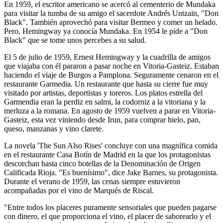
En 1959, el escritor americano se acercó al cementerio de Mundaka
para visitar la tumba de su amigo el sacerdote Andrés Untzain, "Don
Black". También aprovechó para visitar Bermeo y comer un helado.
Pero, Hemingway ya conocía Mundaka. En 1954 le pide a "Don
Black" que se tome unos percebes a su salud.
El 5 de julio de 1959, Ernest Hemingway y la cuadrilla de amigos
que viajaba con él pararon a pasar noche en Vitoria-Gasteiz. Estaban
haciendo el viaje de Burgos a Pamplona. Seguramente cenaron en el
restaurante Garmedia. Un restaurante que hasta su cierre fue muy
visitado por artistas, deportistas y toreros. Los platos estrella del
Garmendia eran la perdiz en salmi, la codorniz a la vitoriana y la
merluza a la romana. En agosto de 1959 vuelven a parar en Vitoria-
Gasteiz, esta vez viniendo desde Irun, para comprar hielo, pan,
queso, manzanas y vino clarete.
La novela 'The Sun Also Rises' concluye con una magnífica comida
en el restaurante Casa Botín de Madrid en la que los protagonistas
descorchan hasta cinco botellas de la Denominación de Origen
Calificada Rioja. "Es buenísimo", dice Jake Barnes, su protagonista.
Durante el verano de 1959, las cenas siempre estuvieron
acompañadas por el vino de Marqués de Riscal.
"Entre todos los placeres puramente sensoriales que pueden pagarse
con dinero, el que proporciona el vino, el placer de saborearlo y el