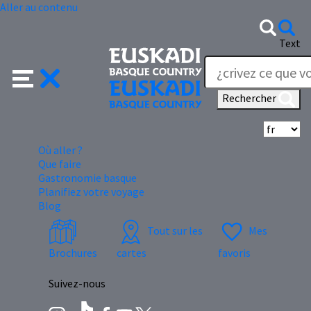
Aller au contenu
Text
Rechercher
Sé
Où aller ?
Que faire
Gastronomie basque
Planifiez votre voyage
Blog
Tout sur les
Mes
Brochures
cartes
favoris
Suivez-nous