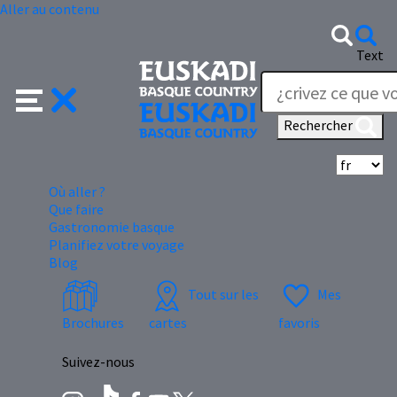
Aller au contenu
Text
Rechercher
Sé
Où aller ?
Que faire
Gastronomie basque
Planifiez votre voyage
Blog
Tout sur les
Mes
Brochures
cartes
favoris
Suivez-nous