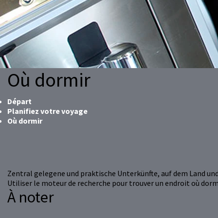
Où dormir
Départ
Planifiez votre voyage
Où dormir
Zentral gelegene und praktische Unterkünfte, auf dem Land und
Utiliser le moteur de recherche pour trouver un endroit où dorm
À noter