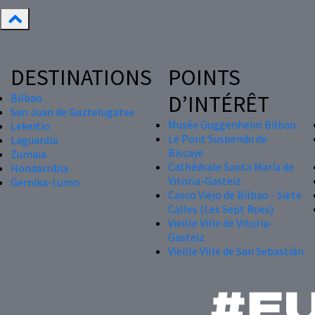
DESTINATIONS
POINTS
D’INTÉRÊT
Bilbao
San Juan de Gaztelugatxe
Musée Guggenheim Bilbao
Lekeitio
Le Pont Suspendu de
Laguardia
Biscaye
Zumaia
Cathédrale Santa María de
Hondarribia
Vitoria-Gasteiz
Gernika-Lumo
Casco Viejo de Bilbao - Siete
Calles (Les Sept Rues)
Vieille Ville de Vitoria-
Gasteiz
Vieille Ville de San Sebastián