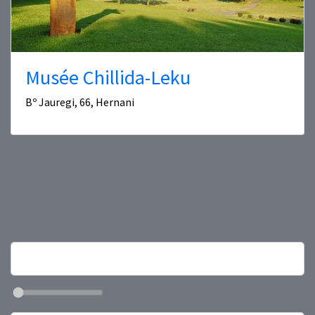
Musée Chillida-Leku
Bº Jauregi, 66, Hernani