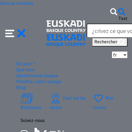
Aller au contenu
Text
Rechercher
Sé
Où aller ?
Que faire
Gastronomie basque
Planifiez votre voyage
Blog
Tout sur les
Mes
Brochures
cartes
favoris
Suivez-nous