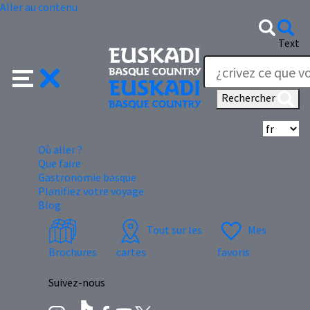
Aller au contenu
Text
Rechercher
Sé
Où aller ?
Que faire
Gastronomie basque
Planifiez votre voyage
Blog
Tout sur les
Mes
Brochures
cartes
favoris
Suivez-nous