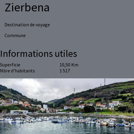
Zierbena
Destination de voyage
Commune
Informations utiles
Superficie
10,50 Km
Nbre d'habitants
1 517
Previous
Next