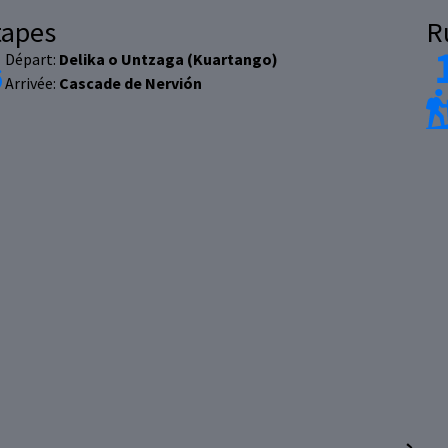
tapes
R
Départ:
Delika o Untzaga (Kuartango)
Arrivée:
Cascade de Nervión