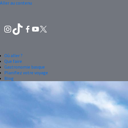
Aller au contenu
Où aller ?
Que faire
Gastronomie basque
Planifiez votre voyage
Blog