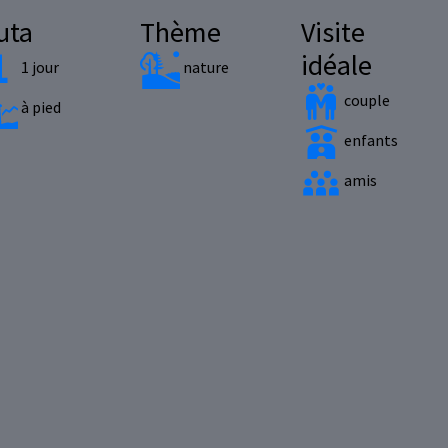
uta
Thème
Visite
idéale
1 jour
nature
couple
à pied
enfants
amis