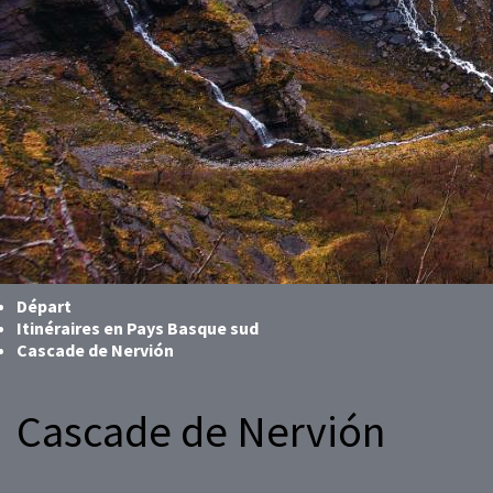
Départ
Itinéraires en Pays Basque sud
Cascade de Nervión
Cascade de Nervión