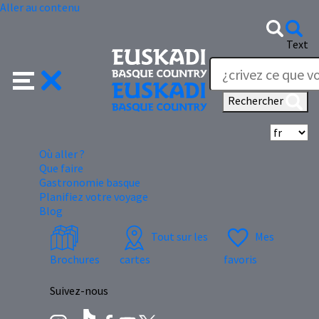
Aller au contenu
Text
Rechercher
Sé
Où aller ?
Que faire
Gastronomie basque
Planifiez votre voyage
Blog
Tout sur les
Mes
Brochures
cartes
favoris
Suivez-nous