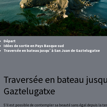
Départ
Idées de sortie en Pays Basque sud
Traversée en bateau jusqu`à San Juan de Gaztelugatxe
Traversée en bateau jusq
Gaztelugatxe
S'il est possible de contempler sa beauté sans égal depuis la te