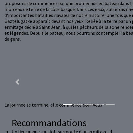
proposons de commencer par une promenade en bateau dans la lo
morceau de terre de la côte basque. Dans ces eaux, autrefois navi
d'importantes batailles navales de notre histoire. Une fois que n
Gaztelugatxe apparaît devant nos yeux. Reliée à la terre par un
ermitage dédié à Saint Jean, à qui les pêcheurs de la zone rend
et légendes. Depuis le bateau, nous pourrons contempler la beau
de gens.
Previous
La journée se termine, elle commence pour vous
Recommandations
Un lieu unique : un ilôt, surmonté d'un ermitage et