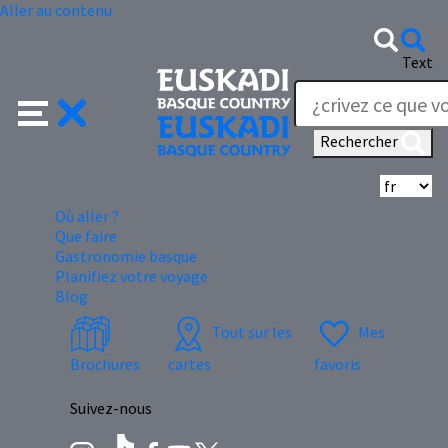
Aller au contenu
Text
Rechercher
Sé
Où aller ?
Que faire
Gastronomie basque
Planifiez votre voyage
Blog
Tout sur les
Mes
Brochures
cartes
favoris
Suivez-nous