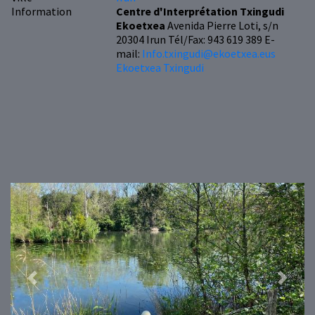
Information
Centre d'Interprétation Txingudi
Ekoetxea
Avenida Pierre Loti, s/n
20304 Irun Tél/Fax: 943 619 389 E-
mail:
Info.txingudi@ekoetxea.eus
Ekoetxea Txingudi
Previous
Next