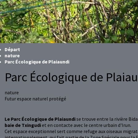
Départ
nature
Parc Écologique de Plaiaundi
Parc Écologique de Plaia
nature
Futur espace naturel protégé
Le Parc Écologique de Plaiaundi
se trouve entre la rivière Bid
baie de Txingudi
et en contacte avec le centre urbain d'Irun.
Cet espace exceptionnel sert comme refuge aux oiseaux migrat
internationalement, qui fait partie de la Zone Spéciale pour la 