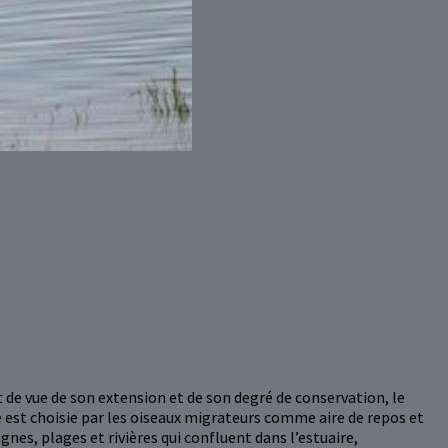
t de vue de son extension et de son degré de conservation, le
 est choisie par les oiseaux migrateurs comme aire de repos et
es, plages et rivières qui confluent dans l’estuaire,