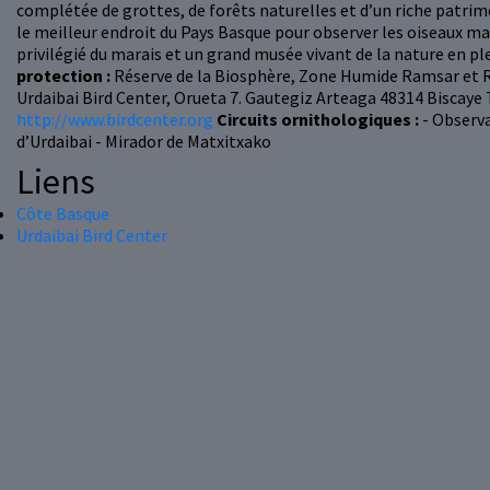
complétée de grottes, de forêts naturelles et d’un riche patrim
le meilleur endroit du Pays Basque pour observer les oiseaux mar
privilégié du marais et un grand musée vivant de la nature en pl
protection :
Réserve de la Biosphère, Zone Humide Ramsar et 
Urdaibai Bird Center, Orueta 7. Gautegiz Arteaga 48314 Biscaye T
http://www.birdcenter.org
Circuits ornithologiques :
- Observa
d’Urdaibai - Mirador de Matxitxako
Liens
Côte Basque
Urdaibai Bird Center