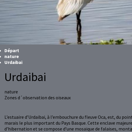
Départ
nature
Urdaibai
Urdaibai
nature
Zones d´observation des oiseaux
L’estuaire d’Urdaibai, à l’embouchure du fleuve Oca, est, du poin
marais le plus important du Pays Basque. Cette enclave majeure
d’hibernation et se compose d’une mosaïque de falaises, montagn