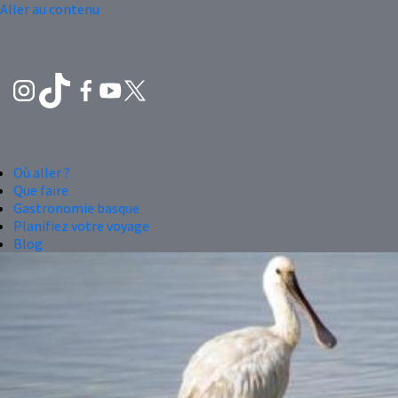
Aller au contenu
Où aller ?
Que faire
Gastronomie basque
Planifiez votre voyage
Blog