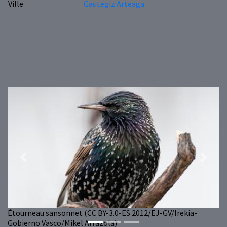
Ville
Gautegiz Arteaga
Previous
Next
Étourneau sansonnet (CC BY-3.0-ES 2012/EJ-GV/Irekia-
Gobierno Vasco/Mikel Arrazola)